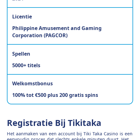
Licentie
Philippine Amusement and Gaming
Corporation (PAGCOR)
Spellen
5000+ titels
Welkomstbonus
100% tot €500 plus 200 gratis spins
Registratie Bij Tikitaka
Het aanmaken van een account bij Tiki Taka Casino is een
eenvoudig proces dat slechts enkele minuten duurt. Het