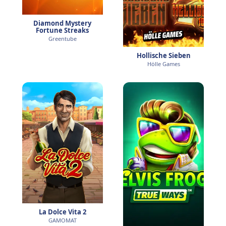
Diamond Mystery
Fortune Streaks
Greentube
Hollische Sieben
Hölle Games
La Dolce Vita 2
GAMOMAT