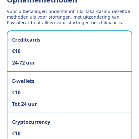
Voor uitbetalingen ondersteunt Tiki Taka Casino dezelfde
methoden als voor stortingen, met uitzondering van
Paysafecard dat alleen voor stortingen beschikbaar is.
Creditcards
€10
24-72 uur
E-wallets
€10
Tot 24 uur
Cryptocurrency
€10