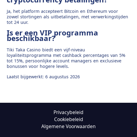
Ja, het platform accepteert Bitcoin en Ethereum voor
zowel stortingen als uitbetalingen, met verwerkingstijden
tot 24 uur.
Is er een VIP programma
beschikbaar?
Tiki Taka Casino biedt een vijf-niveau
loyaliteitsprogramma met cashback percentages van 5%
tot 15%, persoonlijke account managers en exclusieve
bonussen voor hogere levels.
Laatst bijgewerkt: 6 augustus 2026
Privacybeleid
Cookiebeleid
Algemene Voorwaarden