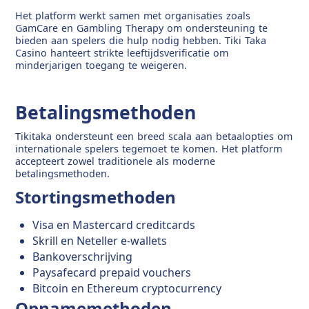
Het platform werkt samen met organisaties zoals
GamCare en Gambling Therapy om ondersteuning te
bieden aan spelers die hulp nodig hebben. Tiki Taka
Casino hanteert strikte leeftijdsverificatie om
minderjarigen toegang te weigeren.
Betalingsmethoden
Tikitaka ondersteunt een breed scala aan betaalopties om
internationale spelers tegemoet te komen. Het platform
accepteert zowel traditionele als moderne
betalingsmethoden.
Stortingsmethoden
Visa en Mastercard creditcards
Skrill en Neteller e-wallets
Bankoverschrijving
Paysafecard prepaid vouchers
Bitcoin en Ethereum cryptocurrency
Opnamemethoden