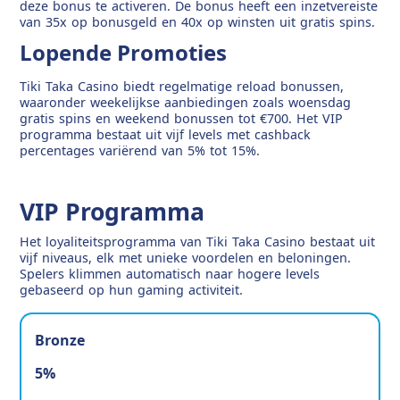
deze bonus te activeren. De bonus heeft een inzetvereiste
van 35x op bonusgeld en 40x op winsten uit gratis spins.
Lopende Promoties
Tiki Taka Casino biedt regelmatige reload bonussen,
waaronder weekelijkse aanbiedingen zoals woensdag
gratis spins en weekend bonussen tot €700. Het VIP
programma bestaat uit vijf levels met cashback
percentages variërend van 5% tot 15%.
VIP Programma
Het loyaliteitsprogramma van Tiki Taka Casino bestaat uit
vijf niveaus, elk met unieke voordelen en beloningen.
Spelers klimmen automatisch naar hogere levels
gebaseerd op hun gaming activiteit.
Bronze
5%