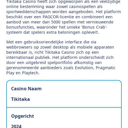
Tikitaka Casino heeft zich opgeworpen als een veelzijdige
online bestemming waar zowel casinospellen als
sportweddenschappen worden aangeboden. Het platform
beschikt over een PAGCOR-licentie en combineert een
aanbod van meer dan 5000 spellen met vernieuwende
bonusfuncties, waaronder het unieke 'Bonus Crab'-
systeem dat spelers extra beloningen oplevert.
Met een gebruiksvriendelijke interface die via
webbrowsers op zowel desktop als mobiele apparaten
bereikbaar is, richt Tikitaka Casino zich op een
internationaal publiek. Het platform onderscheidt zich
door een uitgebreid spelportfolio afkomstig van
gerenommeerde aanbieders zoals Evolution, Pragmatic
Play en Playtech.
Casino Naam
Tikitaka
Opgericht
2024