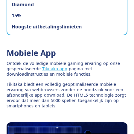
Diamond
15%
Hoogste uitbetalingslimieten
Mobiele App
Ontdek de volledige mobiele gaming ervaring op onze
gespecialiseerde
Tikitaka app
pagina met
downloadinstructies en mobiele functies.
Tikitaka biedt een volledig geoptimaliseerde mobiele
ervaring via webbrowsers zonder de noodzaak voor een
afzonderlijke app download. De HTML5 technologie zorgt
ervoor dat meer dan 5000 spellen toegankelijk zijn op
smartphones en tablets.