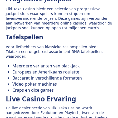
Tiki Taka Casino biedt een selectie van progressieve
jackpot slots waar spelers kunnen strijden om
levensveranderende prijzen. Deze games zijn verbonden
aan netwerken van meerdere online casinos, waardoor de
jackpots snel kunnen oplopen tot miljoenen euro's.
Tafelspellen
Voor liefhebbers van klassieke casinospellen biedt
Tikitaka een uitgebreid assortiment RNG tafelspellen,
waaronder:
Meerdere varianten van blackjack
Europees en Amerikaans roulette
Baccarat in verschillende formaten
Video poker machines
Craps en dice games
Live Casino Ervaring
De live dealer sectie van Tiki Taka Casino wordt
aangedreven door Evolution en Playtech, twee van de
meest gerespecteerde providers in de industrie. Spelers